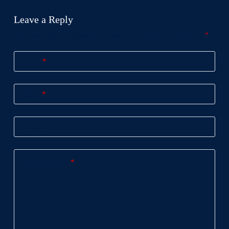
Leave a Reply
Your email address will not be published.
Required fields are marked
*
Name
*
Email
*
Website
Add Comment
*