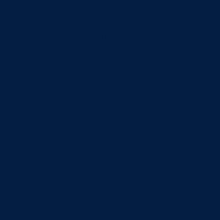
sed. In est ante in nibh mauris cursus mattis molestie.
Interdum velit laoreet id donec. Elit eget gravida cum sociis natoque
penatibus et magnis dis. Euismod lacinia at quis risus sed vulputate
odio ut. Turpis in eu mi bibendum neque egestas congue quisque
egestas. Mattis aliquam faucibus purus in. Egestas diam in arcu cursus
euismod. Erat nam at lectus urna duis convallis convallis tellus.
Ullamcorper eget nulla facilisi etiam dignissim diam. Imperdiet proin
fermentum leo vel orci. Malesuada fames ac turpis egestas sed.
Adipiscing diam donec adipiscing tristique risus nec feugiat in.
A erat nam at lectus. Feugiat scelerisque varius morbi enim nunc
faucibus a pellentesque. Vehicula ipsum a arcu cursus vitae congue
mauris rhoncus. Id nibh tortor id aliquet lectus proin nibh nisl
condimentum. Cras pulvinar mattis nunc sed blandit. Integer feugiat
scelerisque varius morbi enim nunc faucibus a. Enim blandit volutpat
maecenas volutpat blandit aliquam. Nam at lectus urna duis convallis
convallis tellus. Semper feugiat nibh sed pulvinar proin. Nisi lacus sed
viverra tellus in hac habitasse platea.