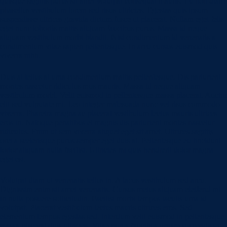
quisque sagittis purus sit amet volutpat consequat mauris. Eu non diam
phasellus vestibulum lorem sed risus ultricies. Egestas quis ipsum
suspendisse ultrices gravida dictum fusce ut placerat. Nullam eget felis
eget nunc lobortis mattis aliquam faucibus purus. Massa id neque
aliquam vestibulum morbi blandit. Nisl condimentum id venenatis a
condimentum vitae sapien pellentesque. In arcu cursus euismod quis
viverra nibh.
Duis at tellus at urna condimentum mattis pellentesque. Dis parturient
montes nascetur ridiculus mus mauris. Massa id neque aliquam
vestibulum morbi. Velit euismod in pellentesque massa placerat. Auctor
elit sed vulputate mi. Leo integer malesuada nunc vel risus commodo
viverra. Pharetra magna ac placerat vestibulum lectus mauris ultrices
eros in. Natoque penatibus et magnis dis parturient montes nascetur
ridiculus. Enim ut sem viverra aliquet eget sit amet. Ultrices sagittis
orci a scelerisque purus semper eget duis at. Pellentesque eu tincidunt
tortor aliquam nulla facilisi. Ultricies mi quis hendrerit dolor magna
eget est.
Volutpat diam ut venenatis tellus in. A lacus vestibulum sed arcu.
Dignissim enim sit amet venenatis. Cursus metus aliquam eleifend mi
in nulla posuere sollicitudin. Facilisi morbi tempus iaculis urna id
volutpat. Placerat vestibulum lectus mauris ultrices eros. Sed
elementum tempus egestas sed. Interdum velit euismod in pellentesque
massa placerat duis ultricies. Vitae purus faucibus ornare suspendisse